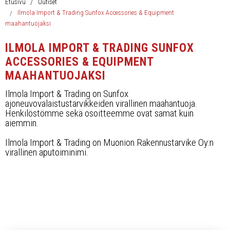
Työvalopaneelit
Etusivu
Uutiset
Ilmola Import & Trading Sunfox Accessories & Equipment
maahantuojaksi
Kaukovalot
ILMOLA IMPORT & TRADING SUNFOX
Muut
ACCESSORIES & EQUIPMENT
MAAHANTUOJAKSI
Jälleenmyyjät
Ilmola Import & Trading on Sunfox
ajoneuvovalaistustarvikkeiden virallinen maahantuoja.
Yhteystiedot
Henkilöstömme sekä osoitteemme ovat samat kuin
aiemmin.
UKK, takuuehdot
Ilmola Import & Trading on Muonion Rakennustarvike Oy:n
virallinen aputoiminimi.
Ota yhteyttä