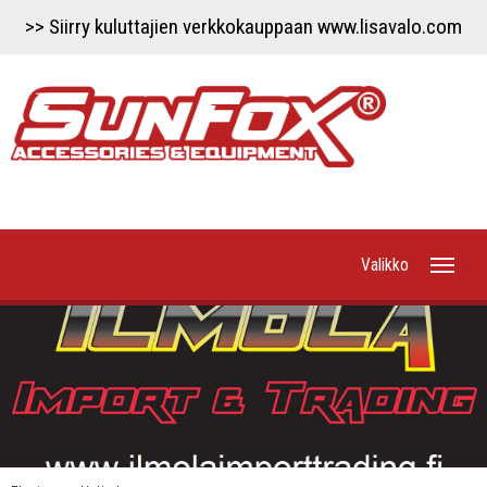
>> Siirry kuluttajien verkkokauppaan www.lisavalo.com
Valikko
Etusivu
Uutiset
Työvalot