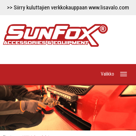
>> Siirry kuluttajien verkkokauppaan www.lisavalo.com
Valikko
Etusivu
Uutiset
Työvalot