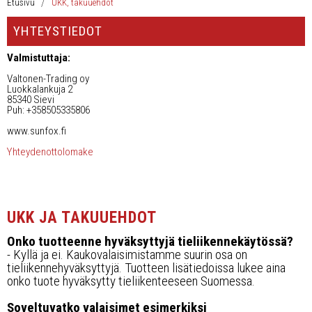
Työvalopaneelit
Etusivu
UKK, takuuehdot
YHTEYSTIEDOT
Kaukovalot
Valmistuttaja:
Muut
Valtonen-Trading oy
Luokkalankuja 2
85340 Sievi
Jälleenmyyjät
Puh: +358505335806
www.sunfox.fi
Yhteystiedot
Yhteydenottolomake
UKK, takuuehdot
Ota yhteyttä
UKK JA TAKUUEHDOT
Onko tuotteenne hyväksyttyjä tieliikennekäytössä?
- Kyllä ja ei. Kaukovalaisimistamme suurin osa on
tieliikennehyväksyttyjä. Tuotteen lisätiedoissa lukee aina
onko tuote hyväksytty tieliikenteeseen Suomessa.
Soveltuvatko valaisimet esimerkiksi