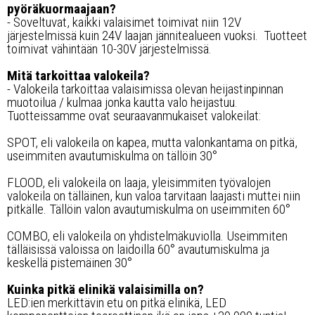
pyöräkuormaajaan?
- Soveltuvat, kaikki valaisimet toimivat niin 12V
järjestelmissä kuin 24V laajan jännitealueen vuoksi. Tuotteet
toimivat vähintään 10-30V järjestelmissä.
Mitä tarkoittaa valokeila?
- Valokeila tarkoittaa valaisimissa olevan heijastinpinnan
muotoilua / kulmaa jonka kautta valo heijastuu.
Tuotteissamme ovat seuraavanmukaiset valokeilat:
SPOT, eli valokeila on kapea, mutta valonkantama on pitkä,
useimmiten avautumiskulma on tällöin 30°
FLOOD, eli valokeila on laaja, yleisimmiten työvalojen
valokeila on tälläinen, kun valoa tarvitaan laajasti muttei niin
pitkälle. Tällöin valon avautumiskulma on useimmiten 60°
COMBO, eli valokeila on yhdistelmäkuviolla. Useimmiten
tälläisissä valoissa on laidoilla 60° avautumiskulma ja
keskellä pistemäinen 30°
Kuinka pitkä elinikä valaisimilla on?
LED:ien merkittävin etu on pitkä elinikä, LED