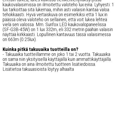
kaukovalaisimissa on ilmoitettu valoteho lux:eina. Lyhyesti: 1
lux tarkoittaa sitä lukemaa, mihin asti valaisin kantaa valoa
tehokkaasti. Hyvä vertaiskuva on esimerkiksi että 1 lux:in
päässä oleva valoteho on sellainen, että voit lukea lehteä
vielä sen valossa. Mm. Sunfox LED kaukovalopaneelissa
(SF-G3B-45W) on 1 lux 332m, eli 332 metrin päähän valaisin
näyttää kirkkaasti. Lopullinen kantavuus tässä valaisimessa
on 663m (0.25lux).
Kuinka pitkä takuuaika tuotteilla on?
- Takuuaika tuotteillamme on joko 1 tai 2 vuotta. Takuuaika
on sama niin yksityisellä käyttäjällä kuin ammattikäyttäjällä.
Takuuaika on aina ilmoitettu tuotteen lisätiedoissa.
Lisätietoa takuuasioista löytyy alhaalta