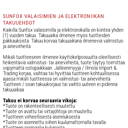
SUNFOX VALAISIMIEN JA ELEKTRONIIKAN
TAKUUEHDOT
Kaikilla Sunfox valaisimilla ja elektroniikalla on kiinteä yhden
(1) vuoden takuu. Takuuaika ilmenee myös tuotteiden
pakkauksista. Takuu korvaa takuuaikana ilmeneviä valmistus-
ja ainevirheitä.
Mikäli tuotteeseen ilmenee käyttökelpoisuutta oleellisesti
heikentäviä valmistus- tai ainevirheitä, tuote täytyy toimittaa
viipymättä ostopaikkaan. Jälleenmyyjä / Ilmola Import &
Trading korjaa, vaihtaa tai hyvittää tuotteen kohtuullisessa
ajassa mikäli tuotteessa on valmistus- tai ainevirheitä.
Tuotteen / osan takuukorjaus tai vaihto uuteen ei pidennä
takuuaikaa.
Takuu ei korvaa seuraavia vikoja:
*Tuote on rakenteellisesti muutettu
*Tuote on avattu tai virtajohtoja on muuteltu
*Tuotteen virheellisestä asennuksesta
*Tuote on asennettu siihen kuulumattomalla tavalla
*Tuotteen normaalia kulumista