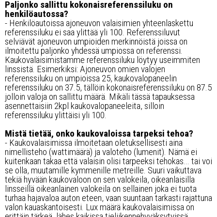
Paljonko sallittu kokonaisreferenssiluku on
henkilöautossa?
- Henkilöautoissa ajoneuvon valaisimien yhteenlaskettu
referenssiluku ei saa ylittää yli 100. Referenssiluvut
selviävät ajoneuvon umpioiden merkinnöistä joissa on
ilmoitettu paljonko yhdessä umpiossa on referenssi.
Kaukovalaisimistamme referenssiluku löytyy useimmiten
linssistä. Esimerkiksi: Ajoneuvon omien valojen
referenssiluku on umpioissa 25, kaukovalopaneelin
referenssiluku on 37.5, tällöin kokonaisreferenssiluku on 87.5
jolloin valoja on sallittu määrä. Mikäli tässä tapauksessa
asennettaisiin 2kpl kaukovalopaneeleita, silloin
referenssiluku ylittäisi yli 100.
Mistä tietää, onko kaukovaloissa tarpeksi tehoa?
- Kaukovalaisimissa ilmoitetaan oletuksellisesti aina
nimellisteho (wattimäärä) ja valoteho (lumenit). Nämä ei
kuitenkaan takaa että valaisin olisi tarpeeksi tehokas... tai voi
se olla, muutamille kymmenille metreille. Suuri vaikuttava
tekiä hyvään kaukovaloon on sen valokeila, oikeanlaisilla
linsseillä oikeanlainen valokeila on sellainen joka ei tuota
turhaa hajavaloa auton eteen, vaan suuntaan tarkasti rajattuna
valon kauaskantoisesti. Lux määrä kaukovalaisimissa on
erittäin tärkeä, lähes kaikissa tieliikennehyväksytyissä