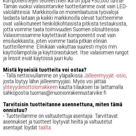
komponenttejen teoreettinen ikä on jopa +30,000 tuntia!
Tämän vuoksi valaisintarvike tuotteitamme ovat vain LED-
valolähteisiä. Markkinoilla on monenlaatuisia työvaloja
laidasta laitaan ja kaikki markkinoilla olevat tuotteemme
ovat valikoituneet henkilökohtaisista pitkistä testauksista,
jotta voimme taata toimivuuden Suomen olosuhteissa.
Valaisimissamme käytettävät komponentit ovat vain
ensiluokkaista, joten voimme taata pitkän eliniän
tuotteillemme. Elinikään vaikuttaa suuresti myös mm.
käyttölämpötila ja käyttörasitukset. Itse valaisimien rungot
ja linssit eivät käytössä juuri kulu.
Mistä kyseisiä tuotteita voi ostaa?
- Tällä nettisivullamme on yläpalkissa
Jälleenmyyjät -osio
,
josta löytyy lähin jälleenmyyjäsi. Myös voi jättää
yhteyydenottolomakkeen
kautta tilauksen tai laittamalla
sähköpostia tuomas@muonionrakennustarvike.fi
Tarvitsisin tuotteitanne asennettuna, miten tämä
onnistuu?
- Tuotteillamme on valtuutettuja asentajia. Tarvittavat
asennukset ja tuotteet löytyvät heiltä ja valtuutetut
asentajat löydät
täältä
.