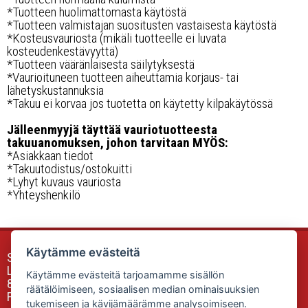
*Tuotteen huolimattomasta käytöstä
*Tuotteen valmistajan suositusten vastaisesta käytöstä
*Kosteusvauriosta (mikäli tuotteelle ei luvata
kosteudenkestävyyttä)
*Tuotteen vääränlaisesta säilytyksestä
*Vaurioituneen tuotteen aiheuttamia korjaus- tai
lähetyskustannuksia
*Takuu ei korvaa jos tuotetta on käytetty kilpakäytössä
Jälleenmyyjä täyttää vauriotuotteesta
takuuanomuksen, johon tarvitaan MYÖS:
*Asiakkaan tiedot
*Takuutodistus/ostokuitti
*Lyhyt kuvaus vauriosta
*Yhteyshenkilö
Käytämme evästeitä
Sunfox Accessories & Equipment
Luokkalankuja 2
Käytämme evästeitä tarjoamamme sisällön
85340 SIEVI
räätälöimiseen, sosiaalisen median ominaisuuksien
Finland
tukemiseen ja kävijämäärämme analysoimiseen.