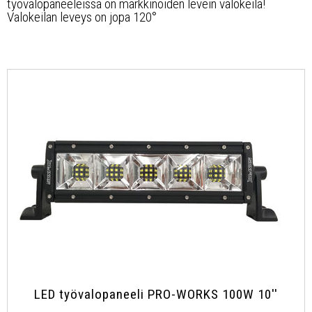
Työvalopaneelit
työvalopaneeleissa on markkinoiden levein valokeila!
Valokeilan leveys on jopa 120°
Kaukovalot
Muut
Jälleenmyyjät
Yhteystiedot
UKK, takuuehdot
Ota yhteyttä
LED työvalopaneeli PRO-WORKS 100W 10''