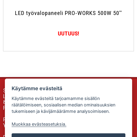
LED työvalopaneeli PRO-WORKS 500W 50''
UUTUUS!
Käytämme evästeitä
Sunfox Accessories & Equipment
Luokkalankuja 2
Käytämme evästeitä tarjoamamme sisällön
85340 SIEVI
räätälöimiseen, sosiaalisen median ominaisuuksien
Finland
tukemiseen ja kävijämäärämme analysoimiseen.
Puh: 0505335806
Muokkaa evästeasetuksia.
Yhteydenottolomake