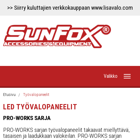
>> Siirry kuluttajien verkkokauppaan www.lisavalo.com
Valikko
Etusivu
Etusivu
Työvalopaneelit
LED TYÖVALOPANEELIT
Uutiset
PRO-WORKS SARJA
Työvalot
PRO-WORKS sarjan työvalopaneelit takaavat miellyttävä,
tasaisen ja laadukkaan valokeilan. PRO-WORKS sarjan