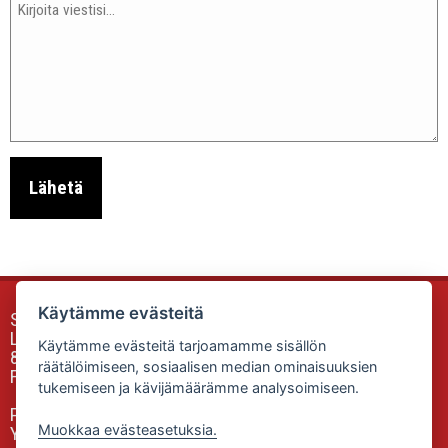
Käytämme evästeitä
Sunfox Accessories & Equipment
Luokkalankuja 2
Käytämme evästeitä tarjoamamme sisällön
85340 SIEVI
räätälöimiseen, sosiaalisen median ominaisuuksien
Finland
tukemiseen ja kävijämäärämme analysoimiseen.
Puh: 0505335806
Muokkaa evästeasetuksia.
Yhteydenottolomake