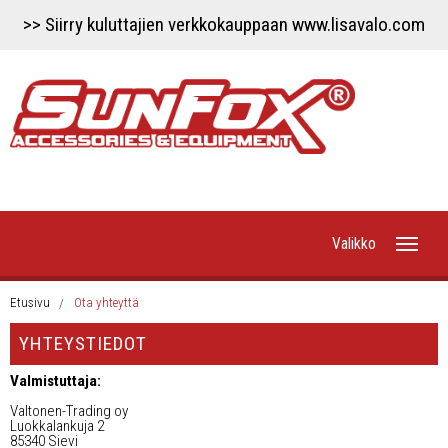
>> Siirry kuluttajien verkkokauppaan www.lisavalo.com
Valikko
Etusivu
Etusivu
Ota yhteyttä
YHTEYSTIEDOT
Uutiset
Valmistuttaja:
Työvalot
Valtonen-Trading oy
Luokkalankuja 2
85340 Sievi