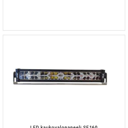
LED kaukovalopaneeli SF160