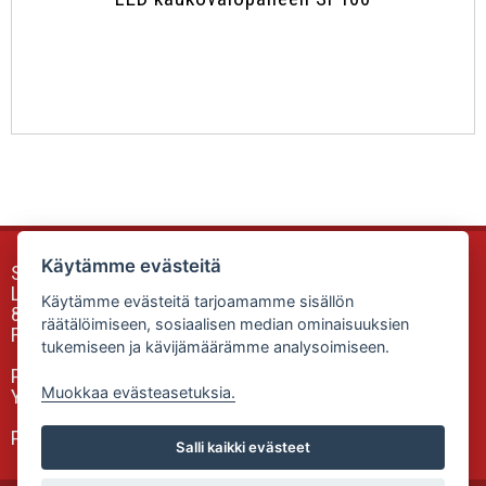
Käytämme evästeitä
Sunfox Accessories & Equipment
Luokkalankuja 2
Käytämme evästeitä tarjoamamme sisällön
85340 SIEVI
räätälöimiseen, sosiaalisen median ominaisuuksien
Finland
tukemiseen ja kävijämäärämme analysoimiseen.
Puh: 0505335806
Muokkaa evästeasetuksia.
Yhteydenottolomake
Powered by: Valtonen-Trading Oy
Salli kaikki evästeet