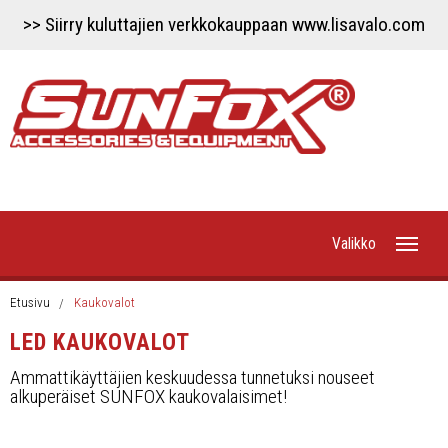
>> Siirry kuluttajien verkkokauppaan www.lisavalo.com
Valikko
Etusivu
Etusivu
Kaukovalot
LED KAUKOVALOT
Uutiset
Ammattikäyttäjien keskuudessa tunnetuksi nouseet
alkuperäiset SUNFOX kaukovalaisimet!
Työvalot