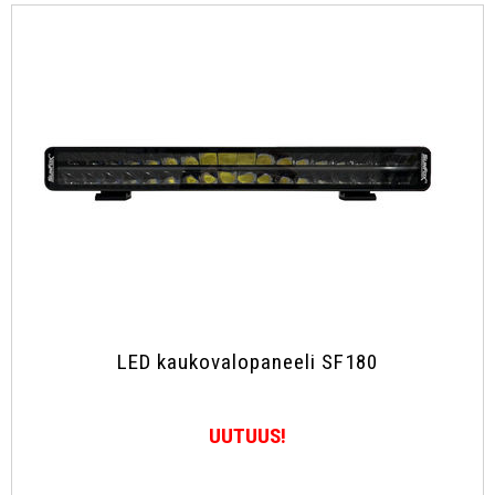
Työvalopaneelit
Kaukovalot
Muut
Jälleenmyyjät
Yhteystiedot
UKK, takuuehdot
Ota yhteyttä
LED kaukovalopaneeli SF180
UUTUUS!